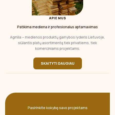
APIE MUS
Patikima mediena ir profesionalus aptarnavimas
Agmila – medienos produktų gamybos lyderis Lietuvoje,
siūlantis platų asortimentą tiek privatiems, tiek
komerciniams projektams.
SKAITYTI DAUGIAU
Pasirinkite kokybę savo projektams