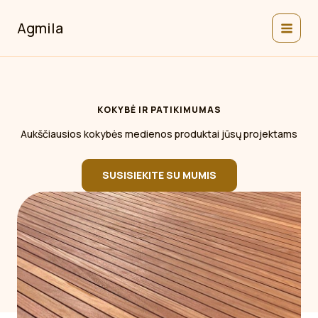
Pereiti
prie
Agmila
turinio
KOKYBĖ IR PATIKIMUMAS
Aukščiausios kokybės medienos produktai jūsų projektams
SUSISIEKITE SU MUMIS